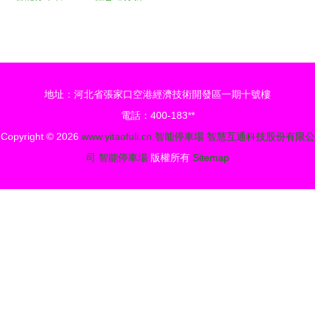
理 車牌識
篇章 看得
別系統與道
見的好產品
閘技術如何
——人臉識
重塑小區出
別門禁與停
地址：河北省張家口空港經濟技術開發區一期十號樓
行體驗
車場管理系
電話：400-183**
統
Copyright © 2026
www.yitaofuli.cn
智能停車場
智慧互通科技股份有限公
司
智能停車場
版權所有
Sitemap