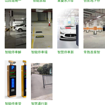
山西道閘一
智能票箱
重慶永川擘
合肥地下停
卡通與車牌
青島、淄博
畫新藍圖
車場承包多
識別技術在
停車場管理
以智聯網聯
重優惠 安
小區停車場
的安全防護
賦能，打造
徽馳譽停車
管理系統中
新選擇
西部新能源
場管理系統
的應用
汽車產業新
助力高效運
高地
營
智能停車解
智能停車場
智慧停車新
常熟首座智
決方案 從
如何科學選
篇章 北京
能立體停車
設備租賃到
擇地下車位
上門安裝，
場正式啟用
立體車庫制
從用戶與管
打造全流程
一鍵操作，
作，甘肅停
理者雙重視
智能停車場
高效存取，
車行業的新
角解析
管理系統
引領城市停
趨勢
車新體驗
智能停車管
智慧通行新